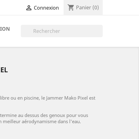
shopping_cart

Panier
(0)
Connexion
TION

EL
libre ou en piscine, le Jammer Mako Pixel est
e termine au dessus des genoux pour vous
un meilleur aérodynamisme dans l'eau.