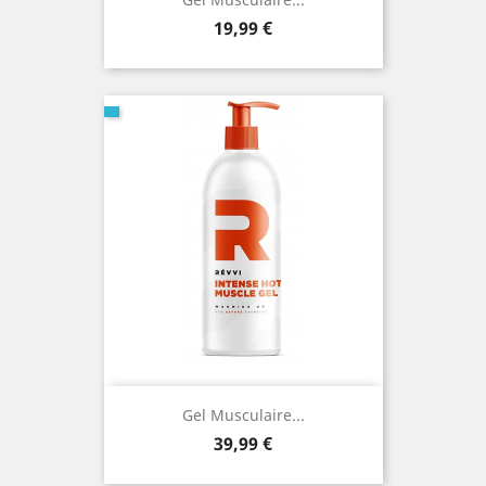
Prix
19,99 €
Gel Musculaire...
Prix
39,99 €