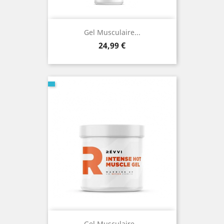
Gel Musculaire...
Prix
24,99 €
Gel Musculaire...