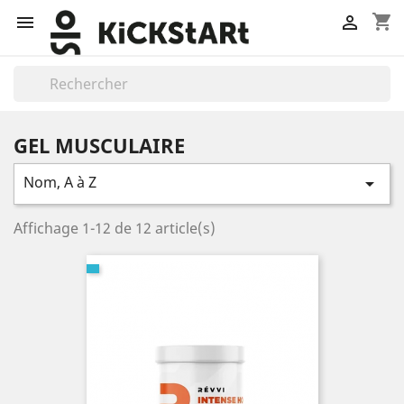
shopping_cart


GEL MUSCULAIRE
Nom, A à Z

Affichage 1-12 de 12 article(s)