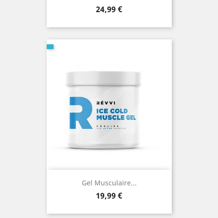
Prix
24,99 €
Gel Musculaire...
Prix
19,99 €