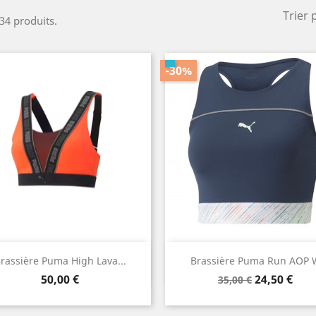
Trier 
 34 produits.
-30%
Aperçu rapide
Aperçu rapide


rassière Puma High Lava...
Brassière Puma Run AOP 
Prix
Prix
Prix
50,00 €
24,50 €
35,00 €
de
base