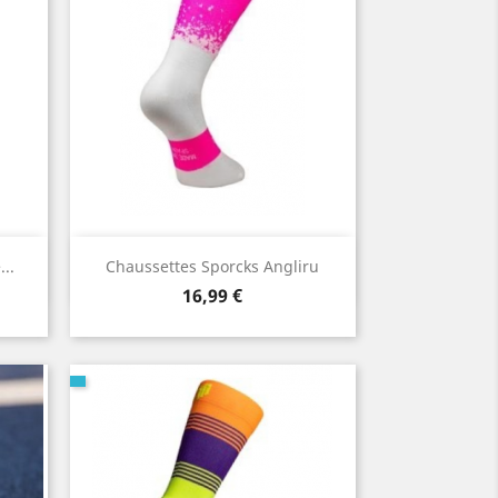
Aperçu rapide

..
Chaussettes Sporcks Angliru
Prix
16,99 €