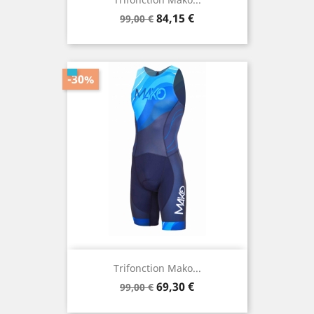
Prix
Prix
84,15 €
99,00 €
de
base
-30%
Trifonction Mako...
Prix
Prix
69,30 €
99,00 €
de