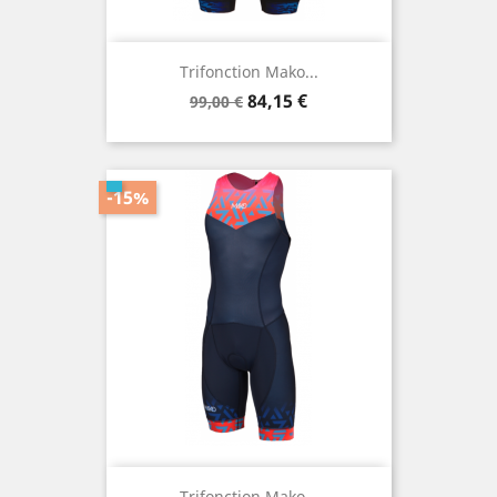
Trifonction Mako...
Prix
Prix
84,15 €
99,00 €
de
base
-15%
Trifonction Mako...