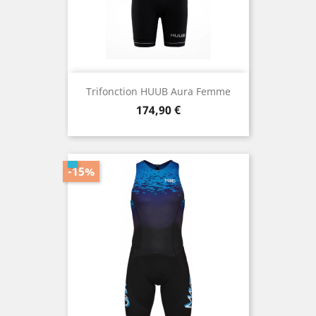
Trifonction HUUB Aura Femme
Prix
174,90 €
-15%