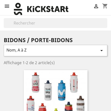
shopping_cart


BIDONS / PORTE-BIDONS
Nom, A à Z

Affichage 1-2 de 2 article(s)