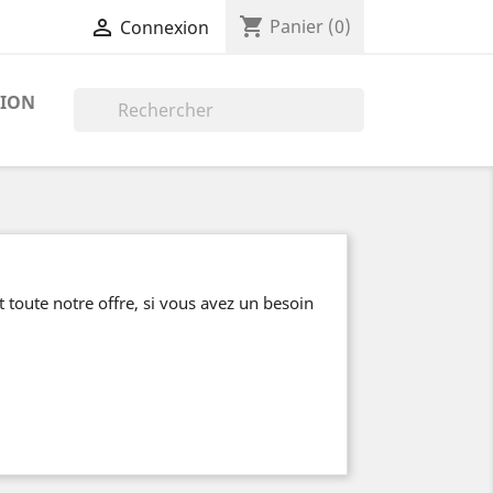
shopping_cart

Panier
(0)
Connexion
TION

oute notre offre, si vous avez un besoin