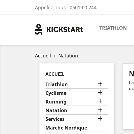
Appelez-nous :
0601920244
TRIATHLON
Accueil
Natation
N
ACCUEIL
La

Triathlon
un

Cyclisme

Running

Natation

Services
Marche Nordique