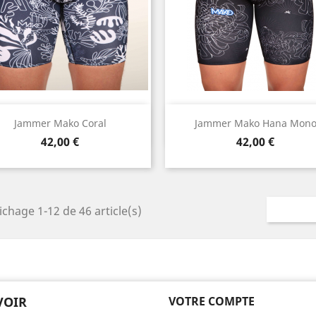
Aperçu rapide
Aperçu rapide


Jammer Mako Coral
Jammer Mako Hana Mon
Prix
Prix
42,00 €
42,00 €
ichage 1-12 de 46 article(s)
VOIR
VOTRE COMPTE