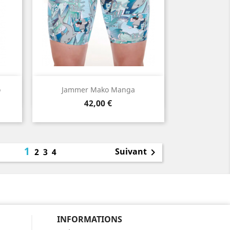
Aperçu rapide

o
Jammer Mako Manga
Prix
42,00 €
1
Suivant
2
3
4

INFORMATIONS