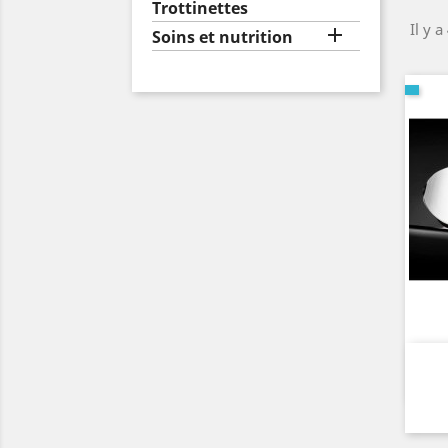
Trottinettes
Il y a

Soins et nutrition