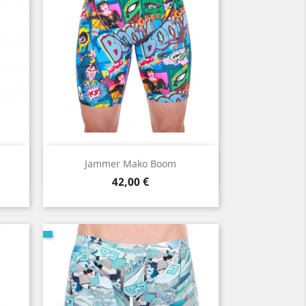
Aperçu rapide

Jammer Mako Boom
Prix
42,00 €