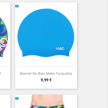
Aperçu rapide

l
Bonnet De Bain Mako Turquoise
Prix
9,99 €