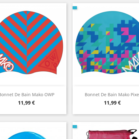
Aperçu rapide
Aperçu rapide


Bonnet De Bain Mako OWP
Bonnet De Bain Mako Pixe
Prix
Prix
11,99 €
11,99 €