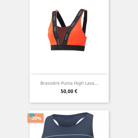
Brassière Puma High Lava...
Prix
50,00 €
-30%