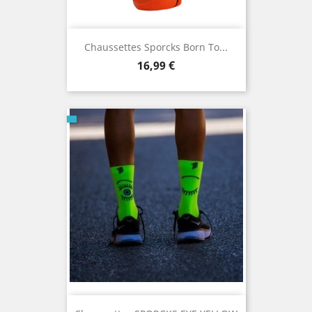
Chaussettes Sporcks Born To...
Prix
16,99 €