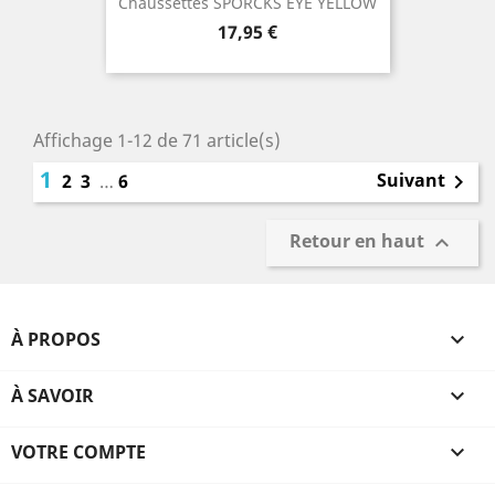
Chaussettes SPORCKS EYE YELLOW
Prix
17,95 €
Affichage 1-12 de 71 article(s)
1
Suivant
2
3
…
6

Retour en haut

À PROPOS

À SAVOIR

VOTRE COMPTE
