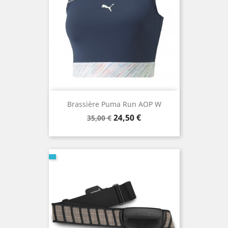
Brassière Puma Run AOP W
Prix
Prix
24,50 €
35,00 €
de
base