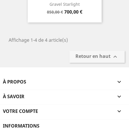
Gravel Starlight
Prix
Prix
700,00 €
850,00 €
de
base
Affichage 1-4 de 4 article(s)
Retour en haut

À PROPOS

À SAVOIR

VOTRE COMPTE

INFORMATIONS